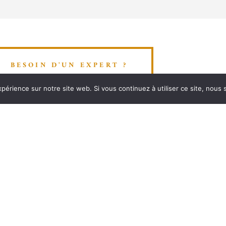
BESOIN D'UN EXPERT ?
xpérience sur notre site web. Si vous continuez à utiliser ce site, nous
For
23 rue