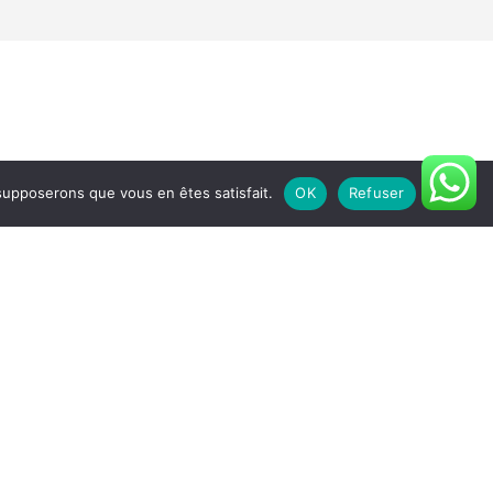
 supposerons que vous en êtes satisfait.
OK
Refuser
Nous suivre
mulaire de contact
 Gambetta, PÉRIGUEUX