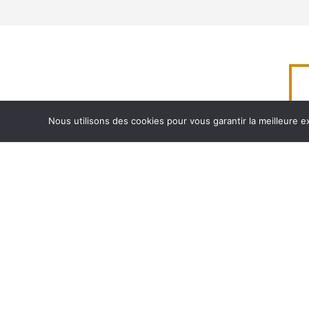
Nous utilisons des cookies pour vous garantir la meilleure e
Accès rapides
Exemples d’expertises
Les services clés
Blog Allô expert bâtiment