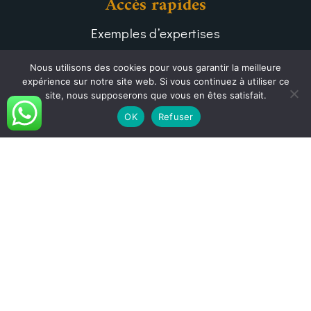
Accès rapides
Exemples d’expertises
Les services clés
Nous utilisons des cookies pour vous garantir la meilleure
expérience sur notre site web. Si vous continuez à utiliser ce
Blog Allô expert bâtiment
site, nous supposerons que vous en êtes satisfait.
OK
Refuser
La Foire Aux Questions